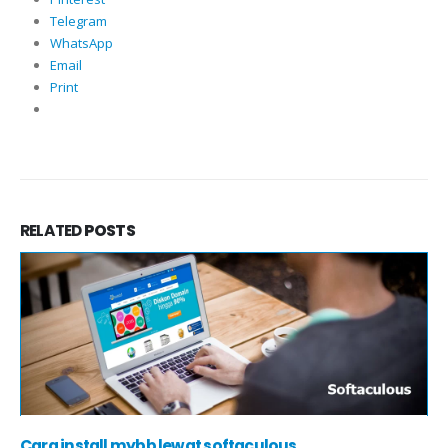
Telegram
WhatsApp
Email
Print
RELATED
POSTS
Cara install mybb lewat softaculous