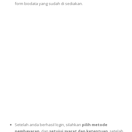
form biodata yang sudah di sediakan.
Setelah anda berhasil login, silahkan
pilih metode
pembayaran
, dan
setujui syarat dan ketentuan
. setelah