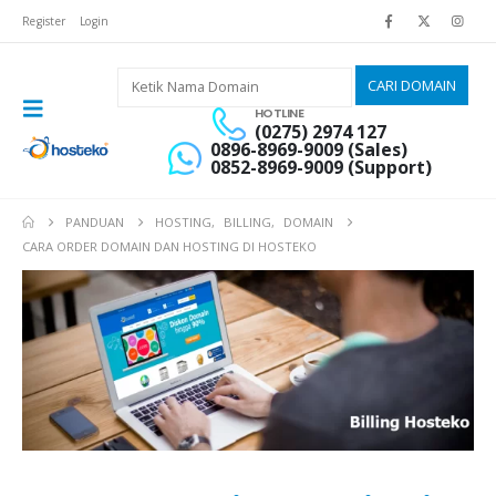
Register
Login
HOTLINE
(0275) 2974 127
0896-8969-9009 (Sales)
0852-8969-9009 (Support)
PANDUAN
HOSTING
,
BILLING
,
DOMAIN
CARA ORDER DOMAIN DAN HOSTING DI HOSTEKO