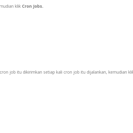
emudian klik
Cron Jobs.
n job itu dikirimkan setiap kali cron job itu dijalankan, kemudian kl