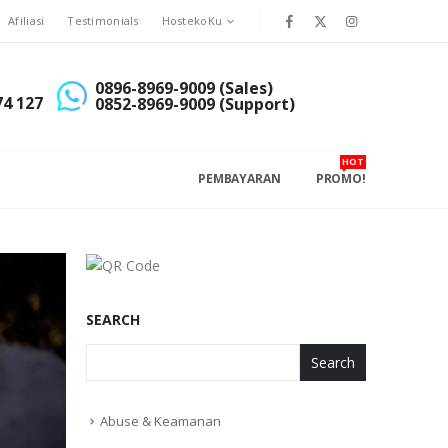
Afiliasi
Testimonials
HostekoKu
0896-8969-9009 (Sales)
74 127
0852-8969-9009 (Support)
HOT
PEMBAYARAN
PROMO!
SEARCH
Search
Abuse & Keamanan