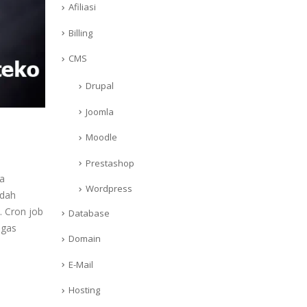
Afiliasi
Billing
CMS
Drupal
Joomla
Moodle
Prestashop
ra
Wordpress
udah
. Cron job
Database
ugas
Domain
E-Mail
Hosting