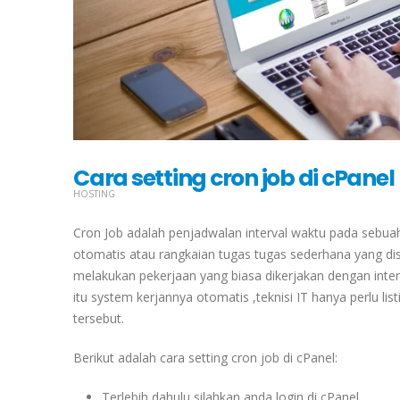
Cara setting cron job di cPanel
HOSTING
Cron Job adalah penjadwalan interval waktu pada sebua
otomatis atau rangkaian tugas tugas sederhana yang disi
melakukan pekerjaan yang biasa dikerjakan dengan interv
itu system kerjannya otomatis ,teknisi IT hanya perlu l
tersebut.
Berikut adalah cara setting cron job di cPanel:
Terlebih dahulu silahkan anda login di cPanel.