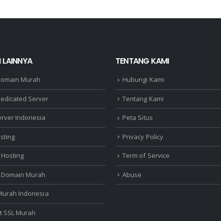
 LAINNYA
TENTANG KAMI
Domain Murah
Hubungi Kami
edicated Server
Tentang Kami
erver Indonesia
Peta Situs
sting
Privacy Policy
 Hosting
Term of Service
r Domain Murah
Abuse
 Murah Indonesia
at SSL Murah