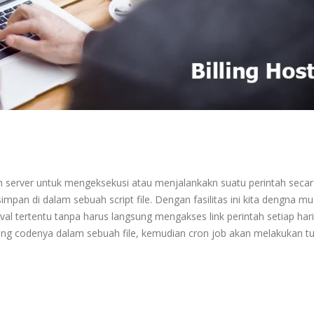
h server untuk mengeksekusi atau menjalankakn suatu perintah seca
mpan di dalam sebuah script file. Dengan fasilitas ini kita dengna m
al tertentu tanpa harus langsung mengakses link perintah setiap hari
isting codenya dalam sebuah file, kemudian cron job akan melakukan t