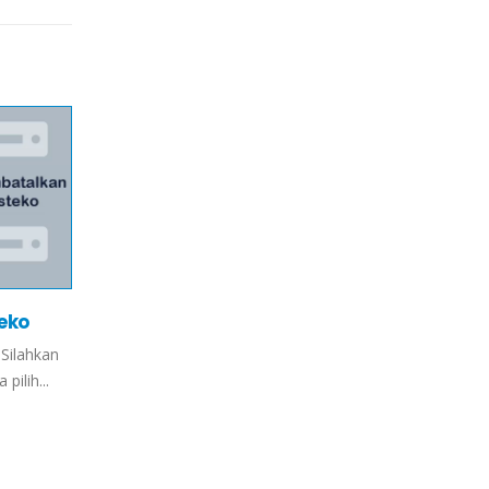
eko
Cara Blokir IP dan Mengijinkan Hanya IP Tert
Yang Dapat Mengakses Website Anda
Silahkan
Anda dapat melakukan blokir ip address tertentu, sehin
pilih...
yang telah anda blokir tidak dapat mengakses website 
anda...
read more