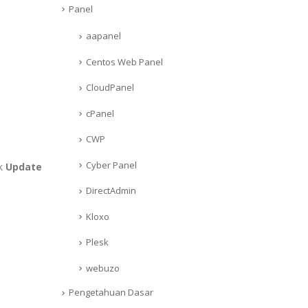
Panel
aapanel
Centos Web Panel
CloudPanel
cPanel
CWP
Cyber Panel
ik
Update
DirectAdmin
Kloxo
Plesk
webuzo
Pengetahuan Dasar