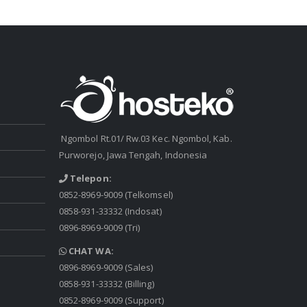
Ngombol Rt.01/ Rw.03 Kec. Ngombol, Kab.
Purworejo, Jawa Tengah, Indonesia
Telepon:
0852-8969-9009
(Telkomsel)
0858-931-33332
(Indosat)
0896-8969-9009
(Tri)
CHAT WA:
0896-8969-9009
(Sales)
0858-931-33332
(Billing)
0852-8969-9009
(Support)