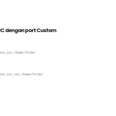
YNC dengan port Custom
xxx.xxx
xxx.xxx.xxx