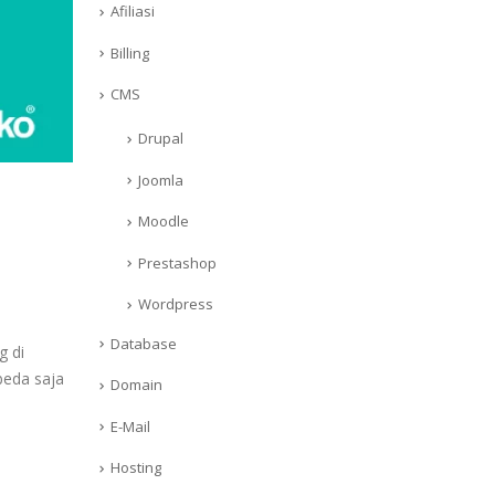
Afiliasi
Billing
CMS
Drupal
Joomla
Moodle
Prestashop
Wordpress
Database
g di
beda saja
Domain
E-Mail
Hosting