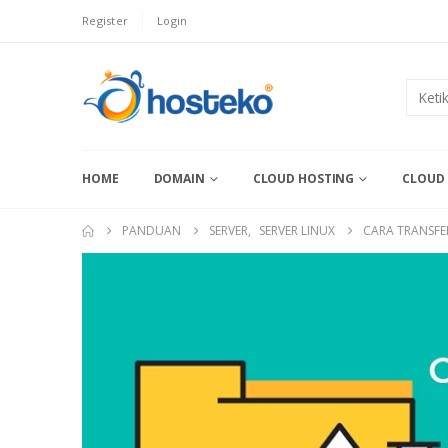
Register
Login
HOME
DOMAIN
CLOUD HOSTING
CLOUD 
PANDUAN
SERVER
,
SERVER LINUX
CARA TRANSFE