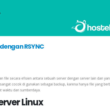
er dengan RSYNC
file secara efisien antara sebuah server dengan server lain dan yan
sangat cocok di gunakan sebagai backup, karena hanya file yang ber
at waktu dan sumberdaya.
erver Linux