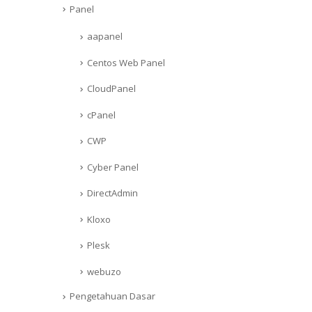
Panel
aapanel
Centos Web Panel
CloudPanel
cPanel
CWP
Cyber Panel
DirectAdmin
Kloxo
Plesk
webuzo
Pengetahuan Dasar