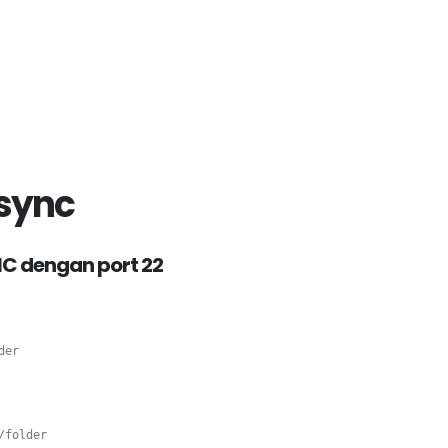
sync
NC dengan port 22