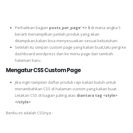
Perhatikan bagian
posts_per_page
‘
=>
5
di mana angka 5
berarti menampilkan jumlah produk yang akan
ditampikan,kalian bisa menyesuaikan sesuai kebutuhan.
Setelah itu simpan custom page yang kalian buat,lalu pergi ke
dashboard wordpress dan ke menu page dan tambah
halaman baru.
Mengatur CSS Custom Page
Jika ingin tampilan daftar produk rapi kalian butuh untuk
menambahkan CSS di halaman custom yang kalian buat.
Letakan CSS di bagian paling atas
diantara tag <style>
</style>
Beriku ini adalah CSSnya :