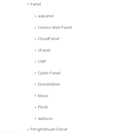
Panel
aapanel
Centos Web Panel
CloudPanel
cPanel
CWP
Cyber Panel
DirectAdmin
Kloxo
Plesk
webuzo
Pengetahuan Dasar