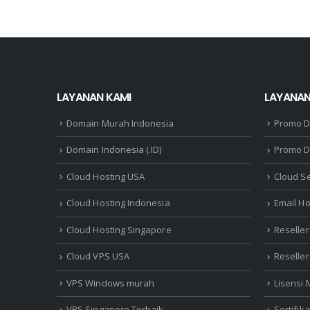
LAYANAN KAMI
LAYANAN
Domain Murah Indonesia
Promo 
Domain Indonesia (.ID)
Promo D
Cloud Hosting USA
Cloud S
Cloud Hosting Indonesia
Email Ho
Cloud Hosting Singapore
Reseller
Cloud VPS USA
Reselle
VPS Windows murah
Lisensi
VPS Singapore Terbaik
Sertifik