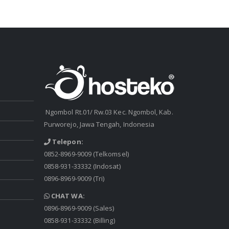
Ngombol Rt.01/ Rw.03 Kec. Ngombol, Kab.
Purworejo, Jawa Tengah, Indonesia
Telepon:
0852-8969-9009
(Telkomsel)
0858-931-33332
(Indosat)
0896-8969-9009
(Tri)
CHAT WA:
0896-8969-9009
(Sales)
0858-931-33332
(Billing)