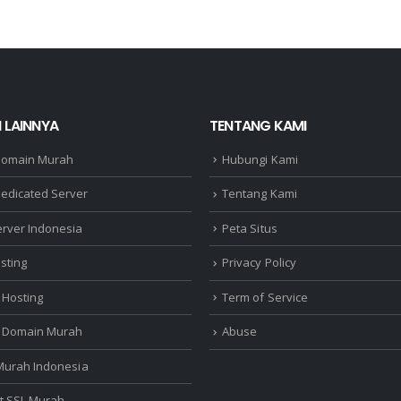
 LAINNYA
TENTANG KAMI
Domain Murah
Hubungi Kami
edicated Server
Tentang Kami
erver Indonesia
Peta Situs
sting
Privacy Policy
 Hosting
Term of Service
r Domain Murah
Abuse
 Murah Indonesia
at SSL Murah