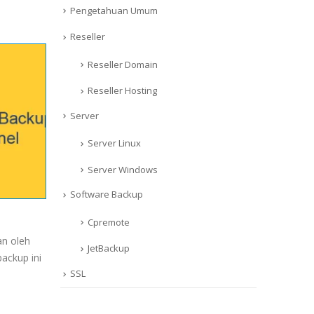
Pengetahuan Umum
Reseller
Reseller Domain
Reseller Hosting
Server
Server Linux
Server Windows
Software Backup
Cara Install CPRemote Backup WHM/Cpanel
Cpremote
an oleh
Alternatif backup selain Acronis, JetBackup ataupun R1 S
JetBackup
ackup ini
cpanel, anda dapat menggunakan CPremote. Seperti yan
SSL
CPRemote merupakan software...
read more