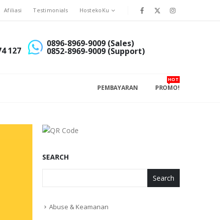
Afiliasi
Testimonials
HostekoKu
0896-8969-9009 (Sales)
74 127
0852-8969-9009 (Support)
HOT
PEMBAYARAN
PROMO!
SEARCH
Search
Abuse & Keamanan