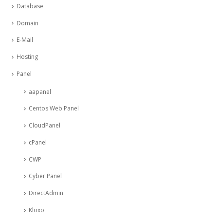
Database
Domain
E-Mail
Hosting
Panel
aapanel
Centos Web Panel
CloudPanel
cPanel
CWP
Cyber Panel
DirectAdmin
Kloxo