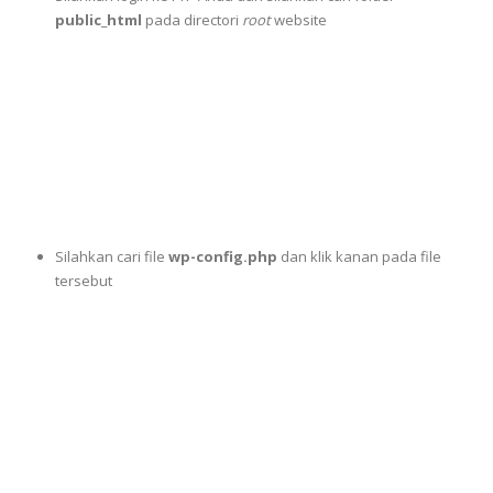
public_html
pada directori
root
website
Silahkan cari file
wp-config.php
dan klik kanan pada file
tersebut