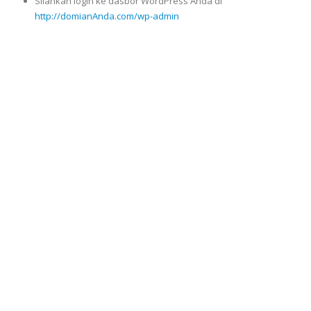
Silahkan login ke dasbor WordPress Anda di
http://domianAnda.com/wp-admin