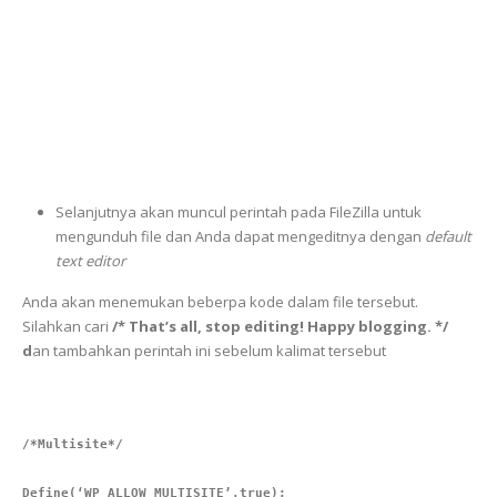
Selanjutnya akan muncul perintah pada FileZilla untuk
mengunduh file dan Anda dapat mengeditnya dengan
default
text editor
Anda akan menemukan beberpa kode dalam file tersebut.
Silahkan cari
/* That’s all, stop editing! Happy blogging. */
d
an tambahkan perintah ini sebelum kalimat tersebut
/*Multisite*/
Define(‘WP_ALLOW_MULTISITE’,true);