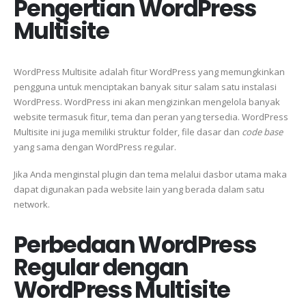
Pengertian WordPress
Multisite
WordPress Multisite adalah fitur WordPress yang memungkinkan
pengguna untuk menciptakan banyak situr salam satu instalasi
WordPress. WordPress ini akan mengizinkan mengelola banyak
website termasuk fitur, tema dan peran yang tersedia. WordPress
Multisite ini juga memiliki struktur folder, file dasar dan
code base
yang sama dengan WordPress regular.
Jika Anda menginstal plugin dan tema melalui dasbor utama maka
dapat digunakan pada website lain yang berada dalam satu
network.
Perbedaan WordPress
Regular dengan
WordPress Multisite