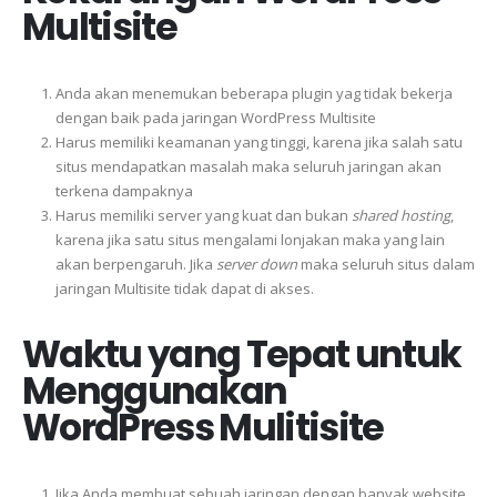
Multisite
Anda akan menemukan beberapa plugin yag tidak bekerja
dengan baik pada jaringan WordPress Multisite
Harus memiliki keamanan yang tinggi, karena jika salah satu
situs mendapatkan masalah maka seluruh jaringan akan
terkena dampaknya
Harus memiliki server yang kuat dan bukan
shared hosting
,
karena jika satu situs mengalami lonjakan maka yang lain
akan berpengaruh. Jika
server down
maka seluruh situs dalam
jaringan Multisite tidak dapat di akses.
Waktu yang Tepat untuk
Menggunakan
WordPress Mulitisite
Jika Anda membuat sebuah jaringan dengan banyak website