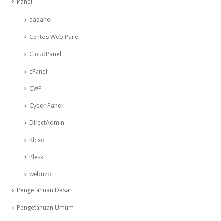
Panel
aapanel
Centos Web Panel
CloudPanel
cPanel
CWP
Cyber Panel
DirectAdmin
Kloxo
Plesk
webuzo
Pengetahuan Dasar
Pengetahuan Umum