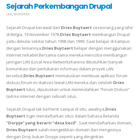
Sejarah Perkembangan Drupal
,
CMS
WORDPRESS
Sejarah Drupal berawal dari
Dries Buytaert
seseorang yang lahir
di Belgia, 19 November 1978.
Dries Buytaert
membangun Drupal
yaitu dimulai sekitar tahun 1998 dan 1999. Saat belajar di kampus
dengan temannya,
Dries Buytaert
belajar dengan menggunakan
internet nirkabel.Bersama-sama mereka mencoba membangun
jaringan LAN (Local Area Network).Karena dibutuhkan banyak
komunikasi dan pertukaran informasi dalam proyek LAN
tersebut,
Dries Buytaert
memutuskan membuat aplikasi forum
diskusi,forum ini diakses lewat LAN mereka dan setelah
Dries
Buytaert
lulus, diputuskan untuk memindahkan “Forum Diskusi”
tadi ke internet dengan sebuah situs.
Sejarah Drupal tak berhenti sampai di situ, awalnya,
Dries
Buytaert
ingin mendaftarkan situs dalam bahasa Belanda
“Dorpje” yang berarti “desa kecil”
. Saat mendaftarkan domain,
Dries Buytaert
salah mengetikkan domain dan mengisinya
dengan Drop bukan Dorpje seperti yang diinginkan.