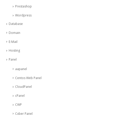
Prestashop
Wordpress
Database
Domain
E-Mail
Hosting
Panel
aapanel
Centos Web Panel
CloudPanel
cPanel
CWP
Cyber Panel