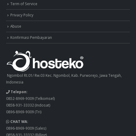
Term of Service
Privacy Policy
Abuse
Konfirmasi Pembayaran
Ngombol Rt.01/ Rw.03 Kec. Ngombol, Kab. Purworejo, Jawa Tengah,
Indonesia
Telepon:
0852-8969-9009
(Telkomsel)
0858-931-33332
(Indosat)
0896-8969-9009
(Tri)
CHAT WA:
0896-8969-9009
(Sales)
0858-931-33332
(Billing)