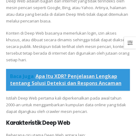
Deep Web adalah bagian dari internet yang tidak terindeks oleh
mesin pencari seperti Google, Bing, atau Yahoo. Artinya, halaman
atau data yang berada di dalam Deep Web tidak dapat ditemukan
melalui pencarian biasa.
Konten di Deep Web biasanya memerlukan login, izin akses
khusus, atau dibuat secara dinamis sehingga tidak dapat diakses
secara publik. Meskipun tidak terlihat oleh mesin pencari, konten
tersebut tetap berada di internet dan digunakan oleh jutaan orang
setiap hari.
Baca Juga
Apa Itu XDR? Penjelasan Lengkap
tentang Solusi Deteksi dan Respons Ancaman
Istilah Deep Web pertama kali diperkenalkan pada awal tahun
2000-an untuk menggambarkan kumpulan data online yang tidak
dapat dijangkau oleh crawler mesin pencari.
Karakteristik Deep Web
Beberapa ciri utama Deep Web antara lain: