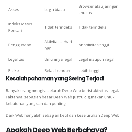
Browser atau jaringan
Akses
Login biasa
khusus
Indeks Mesin
Tidak terindeks
Tidak terindeks
Pencari
Aktivitas sehari-
Penggunaan
Anonimitas tinggi
hari
Legalitas
Umumnya legal
Legal maupun ilegal
Risiko
Relatif rendah
Lebih tinggi
Kesalahpahaman yang Sering Terjadi
Banyak orang mengira seluruh Deep Web berisi aktivitas ilegal.
Faktanya, sebagian besar Deep Web justru digunakan untuk
kebutuhan yang sah dan penting.
Dark Web hanyalah sebagian kecil dari keseluruhan Deep Web.
Apakah Deep Web Berbahaya?