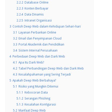
2.2.2
Database Online
2.2.3
Konten Berbayar
2.2.4
Data Dinamis
2.2.5
Intranet Organisasi
3
Contoh Deep Web dalam Kehidupan Sehari-hari
3.1
Layanan Perbankan Online
3.2
Email dan Penyimpanan Cloud
3.3
Portal Akademik dan Pendidikan
3.4
Sistem Internal Perusahaan
4
Perbedaan Deep Web dan Dark Web
4.1
Apa Itu Dark Web?
4.2
Tabel Perbandingan Deep Web dan Dark Web
4.3
Kesalahpahaman yang Sering Terjadi
5
Apakah Deep Web Berbahaya?
5.1
Risiko yang Mungkin Ditemui
5.1.1
Kebocoran Data
5.1.2
Serangan Phishing
5.1.3
Kesalahan Konfigurasi
5.2
Manfaat Deep Web