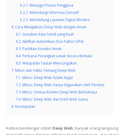
5.2.1
Menjaga Privasi Pengguna
5.2.2
Melindungi Informasi Sensitif
5.2.3
Mendukung Layanan Digital Modern
6
Cara Mengakses Deep Web dengan Aman
6.1
Gunakan Kata Sandi yang Kuat
6.2
Aktifkan Autentikasi Dua Faktor (2FA)
6.3
Pastikan Koneksi Aman
6.4
Perbarui Perangkat Lunak Secara Berkala
6.5
Waspadai Tautan Mencurigakan
7
Mitos dan Fakta Tentang Deep Web
7.1
Mitos: Deep Web Selalu Ilegal
7.2
Mitos: Deep Web Hanya Digunakan oleh Peretas
7.3
Mitos: Semua Konten Deep Web Berbahaya
7.4
Mitos: Deep Web dan Dark Web Sama
8
Kesimpulan
Ketika mendengar istilah
Deep Web
, banyak orang langsung
mengaitkannya dengan aktivitas ilegal, peretasan, atau dunia