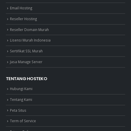
Email Hosting
Reseller Hosting
Reseller Domain Murah
Lisensi Murah Indonesia
Sertifikat SSL Murah
Jasa Manage Server
TENTANG HOSTEKO
Hubungi Kami
Tentang Kami
Peta Situs
Term of Service