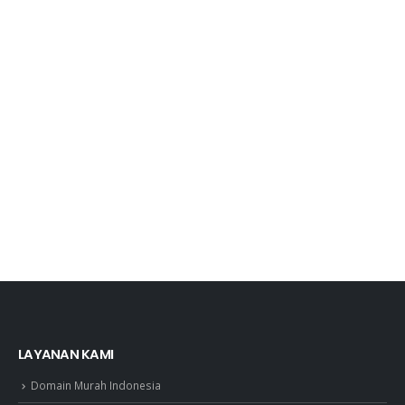
LAYANAN KAMI
Domain Murah Indonesia