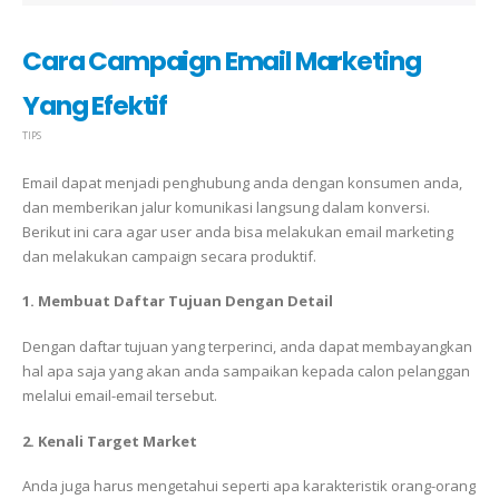
Cara Campaign Email Marketing
Yang Efektif
TIPS
Email dapat menjadi penghubung anda dengan konsumen anda,
dan memberikan jalur komunikasi langsung dalam konversi.
Berikut ini cara agar user anda bisa melakukan email marketing
dan melakukan campaign secara produktif.
1. Membuat Daftar Tujuan Dengan Detail
Dengan daftar tujuan yang terperinci, anda dapat membayangkan
hal apa saja yang akan anda sampaikan kepada calon pelanggan
melalui email-email tersebut.
2. Kenali Target Market
Anda juga harus mengetahui seperti apa karakteristik orang-orang