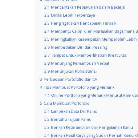
2.1
Menceritakan Kepiawaian dalam Bekerja
2.2
Dinilai Lebih Terpercaya
2.3
Pengingat akan Pencapaian Terbaik
2.4
Membantu Calon Klien Merasakan Bagaimana 
2.5
Meningkatkan Kesempatan Memperoleh Lebih 
2.6
Membedakan Diri dari Pesaing
2.7
Tempat untuk Memperlihatkan Kreativitas
2.8
Menunjang Kemampuan Verbal
2.9
Menunjukan Konsistensi
3
Perbedaan Portofolio dan CV
4
Tips Membuat Portofolio yang Menarik
4.1
Online Portfolio yang Menarik Menurut Ram Cas
5
Cara Membuat Portofolio
5.1
Lampirkan Data Diri Kamu
5.2
Beritahu Tujuan Kamu
5.3
Berikan Keterampilan dan Pengalaman Kamu
5.4
Berikan Hasil Karya yang Sudah Pernah Kamu K