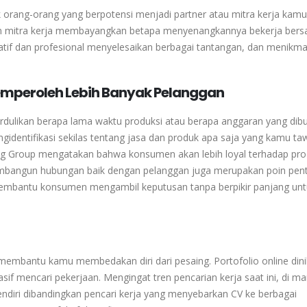
k orang-orang yang berpotensi menjadi partner atau mitra kerja kamu
on mitra kerja membayangkan betapa menyenangkannya bekerja ber
if dan profesional menyelesaikan berbagai tantangan, dan menikmat
peroleh Lebih Banyak Pelanggan
ulikan berapa lama waktu produksi atau berapa anggaran yang dibu
identifikasi sekilas tentang jasa dan produk apa saja yang kamu ta
ng Group mengatakan bahwa konsumen akan lebih loyal terhadap pr
mbangun hubungan baik dengan pelanggan juga merupakan poin pent
embantu konsumen mengambil keputusan tanpa berpikir panjang unt
 membantu kamu membedakan diri dari pesaing. Portofolio online dinil
sif mencari pekerjaan. Mengingat tren pencarian kerja saat ini, di m
endiri dibandingkan pencari kerja yang menyebarkan CV ke berbagai