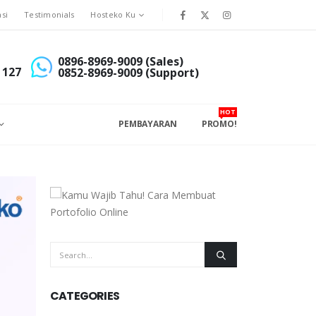
asi
Testimonials
Hosteko Ku
0896-8969-9009 (Sales)
 127
0852-8969-9009 (Support)
HOT
PEMBAYARAN
PROMO!
CATEGORIES