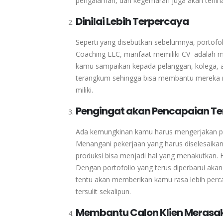
pengalaman, dan kegemaran juga akan terlihat
Dinilai Lebih Terpercaya
Seperti yang disebutkan sebelumnya, portofol
Coaching LLC, manfaat memiliki CV adalah men
kamu sampaikan kepada pelanggan, kolega, at
terangkum sehingga bisa membantu mereka m
miliki.
Pengingat akan Pencapaian Te
Ada kemungkinan kamu harus mengerjakan peker
Menangani pekerjaan yang harus diselesaikan
produksi bisa menjadi hal yang menakutkan. H
Dengan portofolio yang terus diperbarui aka
tentu akan memberikan kamu rasa lebih perca
tersulit sekalipun.
Membantu Calon Klien Merasa