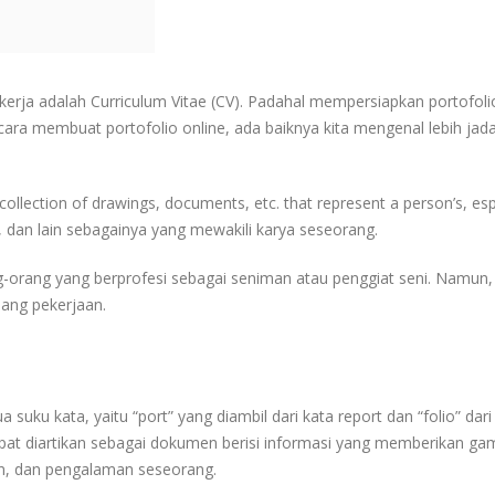
kerja adalah Curriculum Vitae (CV). Padahal mempersiapkan portofoli
ara membuat portofolio online, ada baiknya kita mengenal lebih jad
ollection of drawings, documents, etc. that represent a person’s, esp
, dan lain sebagainya yang mewakili karya seseorang.
g-orang yang berprofesi sebagai seniman atau penggiat seni. Namun,
dang pekerjaan.
a suku kata, yaitu “port” yang diambil dari kata report dan “folio” dar
o dapat diartikan sebagai dokumen berisi informasi yang memberikan g
an, dan pengalaman seseorang.