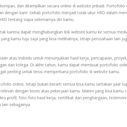
disimpan, dan ditampilkan secara online di website pribadi. Portofolio 
gan dengan karir. Sebab portofolio menjadi tolak ukur HRD dalam mer
HRD tentang siapa sebenarnya diri kamu.
o cetak karena dapat menghubungkan link website kamu ke semua media
yang kamu tuju saja yang bisa melihatnya, tetapi perusahaan lain jug
haan atau individu untuk menunjukkan hasil kerja, pencapaian, proye
gan dan kolega. Di akhir tahun, kamu dapat membuat portofolio onli
angat penting untuk terus memperbarui portofolio di website kamu.
folio online, tetapi bukan berarti semua bisa kamu sertakan yaa! S
 relevan dengan bisnis atau pekerjaan kamu. Materi yang bisa kamu 
o profil, foto-foto hasil kerja, sertifikat dan penghargaan, testimoni 
 lain sebagainya.