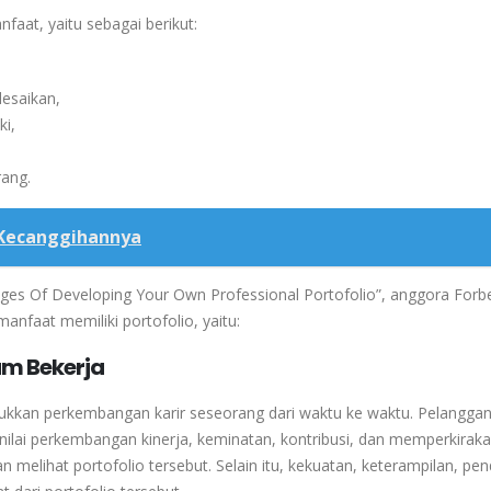
faat, yaitu sebagai berikut:
lesaikan,
ki,
ang.
 Kecanggihannya
ntages Of Developing Your Own Professional Portofolio”, anggora Forb
faat memiliki portofolio, yaitu:
m Bekerja
jukkan perkembangan karir seseorang dari waktu ke waktu. Pelangga
ilai perkembangan kinerja, keminatan, kontribusi, dan memperkirak
 melihat portofolio tersebut. Selain itu, kekuatan, keterampilan, pen