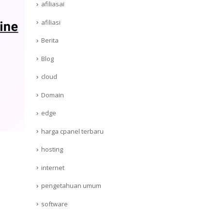
afiliasai
afiliasi
Berita
Blog
cloud
Domain
edge
harga cpanel terbaru
hosting
internet
pengetahuan umum
software