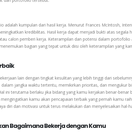
 dari portofolio tersebut.
io adalah kumpulan dari hasil kerja. Menurut Frances McIntosh, Inten
ingkatkan kredibilitas. Hasil kerja dapat menjadi bukti atas segala h
au calon pemberi kerja. Keterampilan dan potensi dalam portofolio
enemukan bagian yang tepat untuk diisi oleh keterampilan yang ka
rbaik
jaan lain dengan tingkat kesulitan yang lebih tinggi dari sebelumn
 dalam jangka waktu tertentu, memikirkan prioritas, dan mengukur b
al ini terutama berlaku jika bidang yang kamu kerjakan benar-benar b
n mengingatkan kamu akan pencapaian terbaik yang pernah kamu raih. 
ya diri dan motivasi untuk terus melakukan dan menyelesaikan hal-h
kan Bagaimana Bekerja dengan Kamu