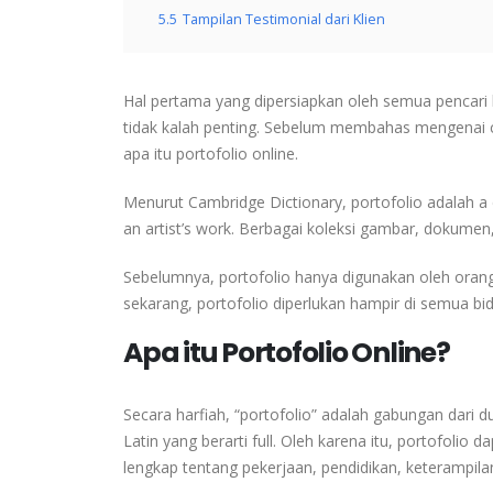
5.5
Tampilan Testimonial dari Klien
Hal pertama yang dipersiapkan oleh semua pencari 
tidak kalah penting. Sebelum membahas mengenai c
apa itu portofolio online.
Menurut Cambridge Dictionary, portofolio adalah a c
an artist’s work. Berbagai koleksi gambar, dokumen
Sebelumnya, portofolio hanya digunakan oleh oran
sekarang, portofolio diperlukan hampir di semua bi
Apa itu Portofolio Online?
Secara harfiah, “portofolio” adalah gabungan dari du
Latin yang berarti full. Oleh karena itu, portofoli
lengkap tentang pekerjaan, pendidikan, keterampil