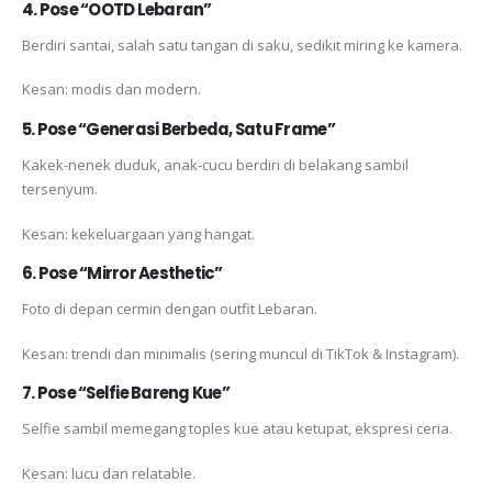
4. Pose “OOTD Lebaran”
Berdiri santai, salah satu tangan di saku, sedikit miring ke kamera.
Kesan: modis dan modern.
5. Pose “Generasi Berbeda, Satu Frame”
Kakek-nenek duduk, anak-cucu berdiri di belakang sambil
tersenyum.
Kesan: kekeluargaan yang hangat.
6. Pose “Mirror Aesthetic”
Foto di depan cermin dengan outfit Lebaran.
Kesan: trendi dan minimalis (sering muncul di TikTok & Instagram).
7. Pose “Selfie Bareng Kue”
Selfie sambil memegang toples kue atau ketupat, ekspresi ceria.
Kesan: lucu dan relatable.