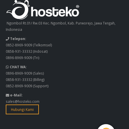
Ngombol Rt.01/ Rw.03 Kec. Ngombol, Kab. Purworejo, Jawa Tengah,
Indonesia
Telepon:
0852-8969-9009
(Telkomsel)
0858-931-33332
(Indosat)
0896-8969-9009
(Tri)
CHAT WA:
0896-8969-9009
(Sales)
0858-931-33332
(Billing)
0852-8969-9009
(Support)
e-Mail:
sales@hosteko.com
Hubungi Kami