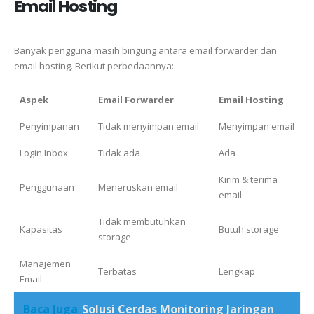
Email Hosting
Banyak pengguna masih bingung antara email forwarder dan
email hosting. Berikut perbedaannya:
Aspek
Email Forwarder
Email Hosting
Penyimpanan
Tidak menyimpan email
Menyimpan email
Login Inbox
Tidak ada
Ada
Kirim & terima
Penggunaan
Meneruskan email
email
Tidak membutuhkan
Kapasitas
Butuh storage
storage
Manajemen
Terbatas
Lengkap
Email
Baca Juga
Solusi Cerdas Monitoring Jaringan