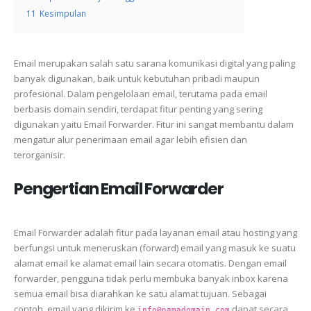
11
Kesimpulan
Email merupakan salah satu sarana komunikasi digital yang paling
banyak digunakan, baik untuk kebutuhan pribadi maupun
profesional. Dalam pengelolaan email, terutama pada email
berbasis domain sendiri, terdapat fitur penting yang sering
digunakan yaitu Email Forwarder. Fitur ini sangat membantu dalam
mengatur alur penerimaan email agar lebih efisien dan
terorganisir.
Pengertian Email Forwarder
Email Forwarder adalah fitur pada layanan email atau hosting yang
berfungsi untuk meneruskan (forward) email yang masuk ke suatu
alamat email ke alamat email lain secara otomatis. Dengan email
forwarder, pengguna tidak perlu membuka banyak inbox karena
semua email bisa diarahkan ke satu alamat tujuan. Sebagai
contoh, email yang dikirim ke
dapat secara
info@namadomain.com