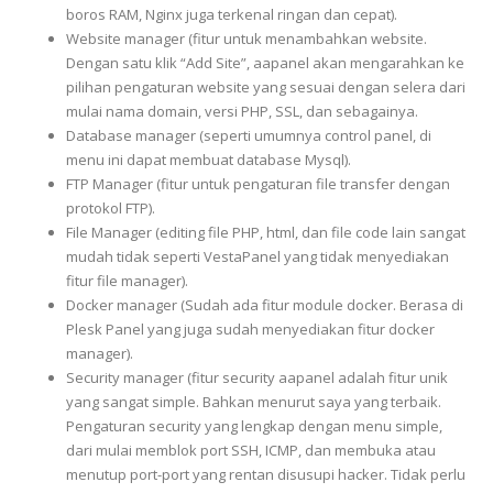
boros RAM, Nginx juga terkenal ringan dan cepat).
Website manager (fitur untuk menambahkan website.
Dengan satu klik “Add Site”, aapanel akan mengarahkan ke
pilihan pengaturan website yang sesuai dengan selera dari
mulai nama domain, versi PHP, SSL, dan sebagainya.
Database manager (seperti umumnya control panel, di
menu ini dapat membuat database Mysql).
FTP Manager (fitur untuk pengaturan file transfer dengan
protokol FTP).
File Manager (editing file PHP, html, dan file code lain sangat
mudah tidak seperti VestaPanel yang tidak menyediakan
fitur file manager).
Docker manager (Sudah ada fitur module docker. Berasa di
Plesk Panel yang juga sudah menyediakan fitur docker
manager).
Security manager (fitur security aapanel adalah fitur unik
yang sangat simple. Bahkan menurut saya yang terbaik.
Pengaturan security yang lengkap dengan menu simple,
dari mulai memblok port SSH, ICMP, dan membuka atau
menutup port-port yang rentan disusupi hacker. Tidak perlu