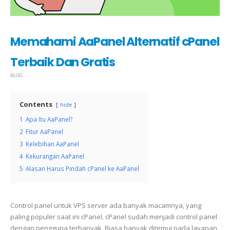
Memahami AaPanel Alternatif cPanel
Terbaik Dan Gratis
BLOG
Contents
hide
1
Apa Itu AaPanel?
2
Fitur AaPanel
3
Kelebihan AaPanel
4
Kekurangan AaPanel
5
Alasan Harus Pindah cPanel ke AaPanel
Control panel untuk VPS server ada banyak macamnya, yang
paling populer saat ini cPanel. cPanel sudah menjadi control panel
dengan pengguna terbanyak. Biasa banyak ditemui pada layanan