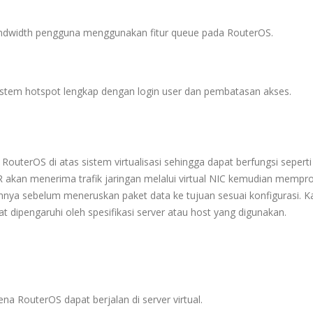
ndwidth pengguna menggunakan fitur queue pada RouterOS.
istem hotspot lengkap dengan login user dan pembatasan akses.
k RouterOS
di atas sistem virtualisasi sehingga dapat berfungsi seperti
 CHR akan menerima trafik jaringan melalui virtual NIC kemudian mempr
 lainnya sebelum meneruskan paket data ke tujuan sesuai konfigurasi. 
at dipengaruhi oleh spesifikasi server atau host yang digunakan.
ena RouterOS dapat berjalan di server virtual.