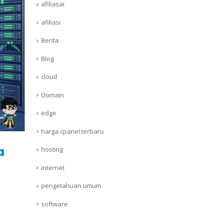
afiliasai
afiliasi
Berita
Blog
cloud
Domain
edge
harga cpanel terbaru
a
hosting
internet
pengetahuan umum
software