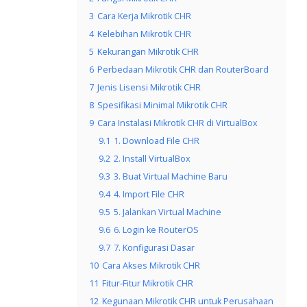
3
Cara Kerja Mikrotik CHR
4
Kelebihan Mikrotik CHR
5
Kekurangan Mikrotik CHR
6
Perbedaan Mikrotik CHR dan RouterBoard
7
Jenis Lisensi Mikrotik CHR
8
Spesifikasi Minimal Mikrotik CHR
9
Cara Instalasi Mikrotik CHR di VirtualBox
9.1
1. Download File CHR
9.2
2. Install VirtualBox
9.3
3. Buat Virtual Machine Baru
9.4
4. Import File CHR
9.5
5. Jalankan Virtual Machine
9.6
6. Login ke RouterOS
9.7
7. Konfigurasi Dasar
10
Cara Akses Mikrotik CHR
11
Fitur-Fitur Mikrotik CHR
12
Kegunaan Mikrotik CHR untuk Perusahaan