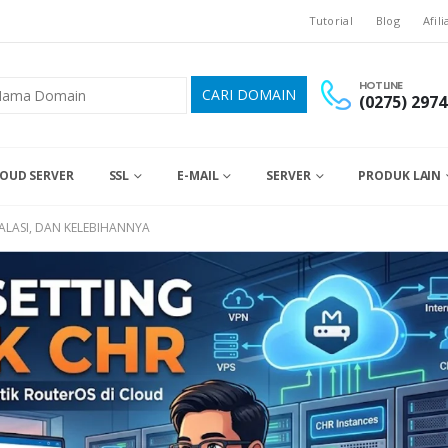
Tutorial
Blog
Afili
HOTLINE
(0275) 2974
OUD SERVER
SSL
E-MAIL
SERVER
PRODUK LAIN
TALASI, DAN KELEBIHANNYA