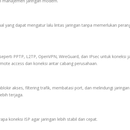
lam manajemen jaringan modern.
ual yang dapat mengatur lalu lintas jaringan tanpa memerlukan peran
seperti PPTP, L2TP, OpenVPN, WireGuard, dan IPsec untuk koneksi j
remote access dan koneksi antar cabang perusahaan.
blokir akses, filtering trafik, membatasi port, dan melindungi jaringan
bih terjaga.
a koneksi ISP agar jaringan lebih stabil dan cepat.