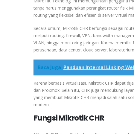
MikroTik. Teknologi ini memungkinkan pengguna me
tanpa harus menggunakan perangkat router fisik Mi
routing yang fleksibel dan efisien di server virtual 
Secara umum, Mikrotik CHR berfungsi sebagai router
meliputi routing, firewall, VPN, bandwidth manag
VLAN, hingga monitoring jaringan. Karena memiliki 
perusahaan, data center, cloud server, laboratorium
Baca Juga
Panduan Internal Linking We
Karena berbasis virtualisasi, Mikrotik CHR dapat dij
dan Proxmox. Selain itu, CHR juga mendukung layanan
yang membuat Mikrotik CHR menjadi salah satu solus
modern.
Fungsi Mikrotik CHR