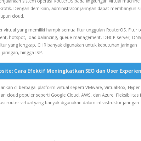
njalankan sistem operasi RouterOS pada lingkungan virtual machine
krotik. Dengan demikian, administrator jaringan dapat membangun s
maupun cloud.
 virtual yang memiliki hampir semua fitur unggulan RouterOS. Fitur t
ement, hotspot, load balancing, queue management, DHCP server, DNS
fitur yang lengkap, CHR banyak digunakan untuk kebutuhan jaringan
 jaringan, hingga ISP.
bsite: Cara Efektif Meningkatkan SEO dan User Experie
alankan di berbagai platform virtual seperti VMware, VirtualBox, Hyper
 cloud populer seperti Google Cloud, AWS, dan Azure. Fleksibilitas i
i router virtual yang banyak digunakan dalam infrastruktur jaringan