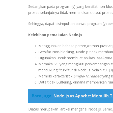
Sedangkan pada program (y) yang bersifat non-block
proses selanjutnya tidak memerlukan output prose
Sehingga, dapat disimpulkan bahwa program (y) beke
Kelebihan pemakaian Node.js
Menggunakan bahasa pemrograman JavaScript
Bersifat Non-blocking, Node.js tidak membu
Digunakan untuk membuat aplikasi
real-time
Memakai V8 yang mengikuti perkembangan stan
mendukung fitur-fitur di Node.js. Selain itu
Memiliki karakteristik
Single-Threaded
yang k
Data tidak Buffering, dimana memberikan ru
Baca Juga
Node.js vs Apache: Memilih 
Diatas merupakan artikel mengenai Node.js. Semo