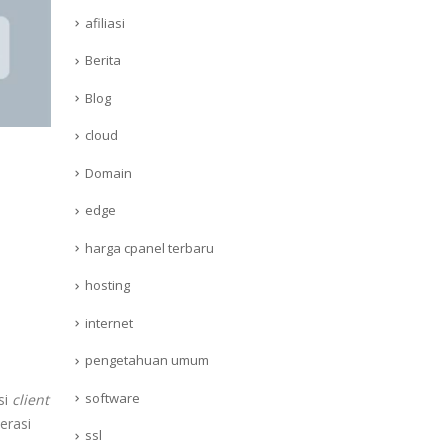
afiliasi
Berita
Blog
cloud
Domain
edge
harga cpanel terbaru
hosting
internet
pengetahuan umum
software
si
client
erasi
ssl