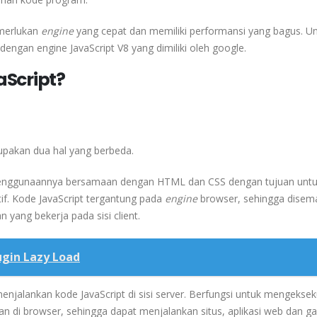
emerlukan
engine
yang cepat dan memiliki performansi yang bagus. U
gan engine JavaScript V8 yang dimiliki oleh google.
aScript?
rupakan dua hal yang berbeda.
enggunaannya bersamaan dengan HTML dan CSS dengan tujuan unt
if. Kode JavaScript tergantung pada
engine
browser, sehingga disem
ang bekerja pada sisi client.
ugin Lazy Load
njalankan kode JavaScript di sisi server. Berfungsi untuk mengeksek
an di browser, sehingga dapat menjalankan situs, aplikasi web dan 