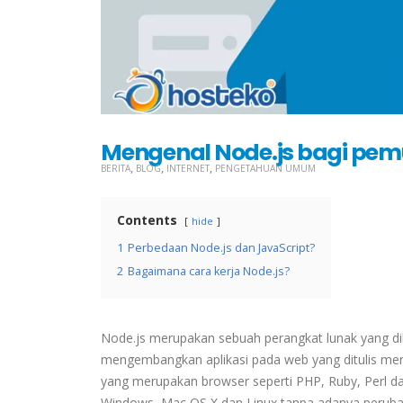
Mengenal Node.js bagi pem
,
,
,
BERITA
BLOG
INTERNET
PENGETAHUAN UMUM
Contents
hide
1
Perbedaan Node.js dan JavaScript?
2
Bagaimana cara kerja Node.js?
Node.js merupakan sebuah perangkat lunak yang dib
mengembangkan aplikasi pada web yang ditulis me
yang merupakan browser seperti PHP, Ruby, Perl dan 
Windows, Mac OS X dan Linux tanpa adanya perub