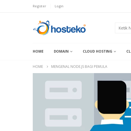
Register
Login
HOME
DOMAIN
CLOUD HOSTING
CL
HOME
MENGENAL NODE.JS BAGI PEMULA