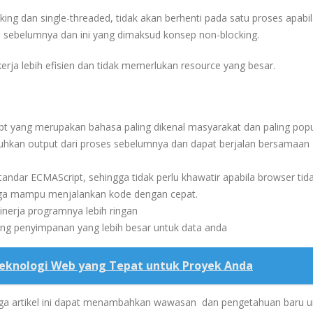
ing dan single-threaded, tidak akan berhenti pada satu proses apabi
s sebelumnya dan ini yang dimaksud konsep non-blocking.
rja lebih efisien dan tidak memerlukan resource yang besar.
 yang merupakan bahasa paling dikenal masyarakat dan paling popu
tuhkan output dari proses sebelumnya dan dapat berjalan bersamaan
dar ECMAScript, sehingga tidak perlu khawatir apabila browser tid
, juga mampu menjalankan kode dengan cepat.
inerja programnya lebih ringan
ang penyimpanan yang lebih besar untuk data anda
Teknologi Web yang Tepat untuk Proyek Anda
ga artikel ini dapat menambahkan wawasan dan pengetahuan baru u