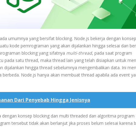
da umumnya yang bersifat blocking. Node.js bekerja dengan konsep
suatu kode pemrograman yang akan dijalankan hingga selesai dan ber
mrograman blocking yang sifatnya
multi-thread
, pada saat program
 pada satu thread, maka thread lain yang telah disiapkan untuk men
an dijalankan hingga thread sebelumnya mengembalikan data. Ini me
ra berbeda. Node.js hanya akan membuat thread apabila ada event y
anan Dari Penyebab Hingga Jenisnya
a dengan konsep blocking dan multi threaded dan algoritma program 
gram tersebut tidak akan berlanjut jika proses belum selesai karena b