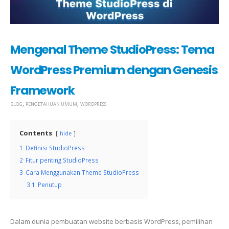
Mengenal Theme StudioPress: Tema
WordPress Premium dengan Genesis
Framework
,
,
BLOG
PENGETAHUAN UMUM
WORDPRESS
Contents
hide
1
Definisi StudioPress
2
Fitur penting StudioPress
3
Cara Menggunakan Theme StudioPress
3.1
Penutup
Dalam dunia pembuatan website berbasis WordPress, pemilihan