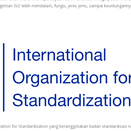
gertian ISO lebih mendalam, fungsi, jenis-jenis, sampai keuntunganny
ization for Standardization yang beranggotakan badan standardisasi n