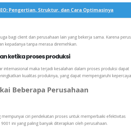
EO: Pengertian, Struktur, dan Cara Optimasinya
juga
bagi
client
dan
perusahaan
lain
yang
bekerja
sama.
Karena
peru
kan
kepadanya
tanpa
merasa
diremehkan.
an ketika proses produksi
ar
internasional
maka
terjadi
kesalahan
dalam
proses
produksi
dapat
ningkatkan
kualitas
produknya,
yang
dapat
mempengaruhi
kepercay
pakai Beberapa Perusahaan
empunyai ciri pendekatan proses untuk memperbaiki efektivitas
001 ini yang paling banyak diterapkan oleh perusahaan.