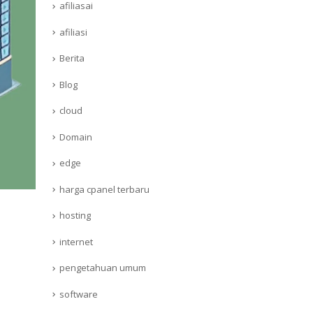
afiliasai
afiliasi
Berita
Blog
cloud
Domain
edge
harga cpanel terbaru
hosting
internet
pengetahuan umum
software