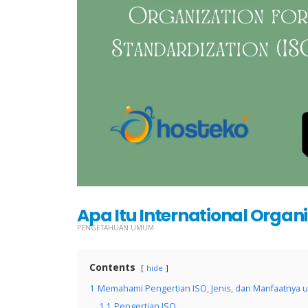
Apa Itu International Organi
PENGETAHUAN UMUM
Contents
hide
1
Memahami Pengertian ISO, Jenis, dan Manfaatnya u
1.1
Pengertian ISO