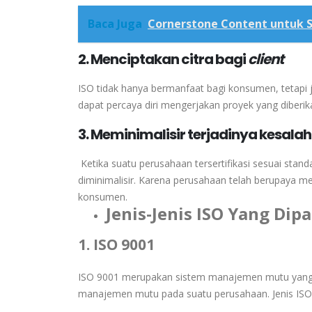
Baca Juga
Cornerstone Content untuk S
2. Menciptakan citra bagi
client
ISO
tidak
hanya
bermanfaat
bagi
konsumen,
tetapi
dapat
percaya
diri
mengerjakan
proyek
yang
diberi
3. Meminimalisir terjadinya kesalah
Ketika
suatu
perusahaan
tersertifikasi
sesuai
stand
diminimalisir. Karena
perusahaan
telah
berupaya
me
konsumen.
Jenis-Jenis ISO Yang Di
1. ISO 9001
ISO 9001 merupakan sistem manajemen mutu yang m
manajemen mutu pada suatu perusahaan. Jenis ISO 9