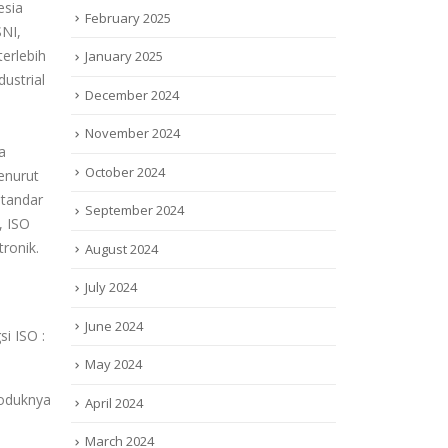
esia
February 2025
SNI,
terlebih
January 2025
ustrial
December 2024
November 2024
a
October 2024
enurut
standar
September 2024
, ISO
ronik.
August 2024
July 2024
June 2024
i ISO :
May 2024
roduknya
April 2024
March 2024