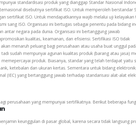
mempunyai standardisasi produk yang dianggap Standar Nasional Indon
nternasional disebutnya sertifikat ISO. Untuk memperoleh berstandar 
gan sertifikat ISO. Untuk mendapatkannya wajib melalui uji kelayakan 
esmi sang ISO. Organisasi ini bertugas sebagai penentu pada bidang ind
n antar negara pada dunia. Organisasi ini bertanggung jawab
mosikan kualitas, keamanan, dan efisiensi. Sertifikasi ISO tidak
ya akan menaruh peluang bagi perusahaan atau usaha buat unggul pad
an tadi sudah mempunyai agunan kualitas produk (barang atau jasa) m
emepercayai produk. Biasanya, standar yang telah terdapat yaitu 
bank, ketebalan dan ukuran kertas. Sementara untuk bidang elektronik
al (IEC) yang bertanggung jawab terhadap standarisasi alat-alat elekt
bagi perusahaan yang mempunyai sertifikatnya. Berikut beberapa fungs
a
n
 menjamin keunggulan di pasar global, karena secara tidak langsung p