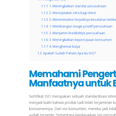
1.1.1
1. Meningkatkan standar perusahaan
1.1.2
2. Menciptakan citra bagi client
1.1.3
3. Meminimalisir terjadinya kesalahan keti
1.1.4
1. Membangun image positif perusahaan
1.1.5
2. Menjamin kredibilitas perusahaan
1.1.6
3. Meningkatkan kepercayaan konsumen
1.1.7
4. Menghemat biaya
1.2
Apakah Sudah Paham Apa Itu ISO?
Memahami Pengertia
Manfaatnya untuk B
Sertifikat ISO merupakan sebuah standardisasi inte
menjadi bukti bahwa produk tadi telah terjaminan k
konsumennya. Dari sisi konsumen, mereka jadi tida
sudah terjamin. Sementara berdasarkan sisi perus