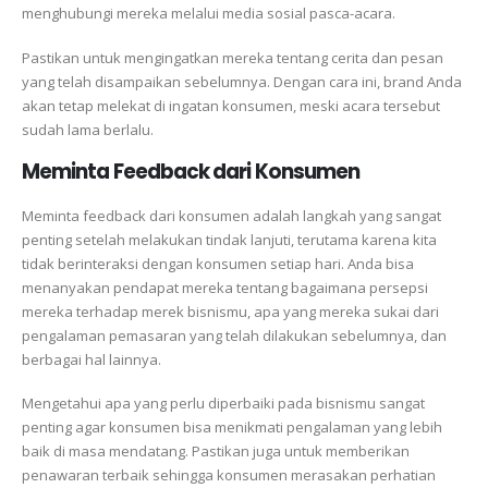
menghubungi mereka melalui media sosial pasca-acara.
Pastikan untuk mengingatkan mereka tentang cerita dan pesan
yang telah disampaikan sebelumnya. Dengan cara ini, brand Anda
akan tetap melekat di ingatan konsumen, meski acara tersebut
sudah lama berlalu.
Meminta Feedback dari Konsumen
Meminta feedback dari konsumen adalah langkah yang sangat
penting setelah melakukan tindak lanjuti, terutama karena kita
tidak berinteraksi dengan konsumen setiap hari. Anda bisa
menanyakan pendapat mereka tentang bagaimana persepsi
mereka terhadap merek bisnismu, apa yang mereka sukai dari
pengalaman pemasaran yang telah dilakukan sebelumnya, dan
berbagai hal lainnya.
Mengetahui apa yang perlu diperbaiki pada bisnismu sangat
penting agar konsumen bisa menikmati pengalaman yang lebih
baik di masa mendatang. Pastikan juga untuk memberikan
penawaran terbaik sehingga konsumen merasakan perhatian