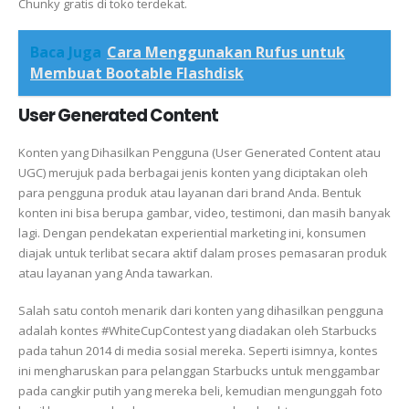
Chunky gratis di toko terdekat.
Baca Juga
Cara Menggunakan Rufus untuk
Membuat Bootable Flashdisk
User Generated Content
Konten yang Dihasilkan Pengguna (User Generated Content atau
UGC) merujuk pada berbagai jenis konten yang diciptakan oleh
para pengguna produk atau layanan dari brand Anda. Bentuk
konten ini bisa berupa gambar, video, testimoni, dan masih banyak
lagi. Dengan pendekatan experiential marketing ini, konsumen
diajak untuk terlibat secara aktif dalam proses pemasaran produk
atau layanan yang Anda tawarkan.
Salah satu contoh menarik dari konten yang dihasilkan pengguna
adalah kontes #WhiteCupContest yang diadakan oleh Starbucks
pada tahun 2014 di media sosial mereka. Seperti isimnya, kontes
ini mengharuskan para pelanggan Starbucks untuk menggambar
pada cangkir putih yang mereka beli, kemudian mengunggah foto