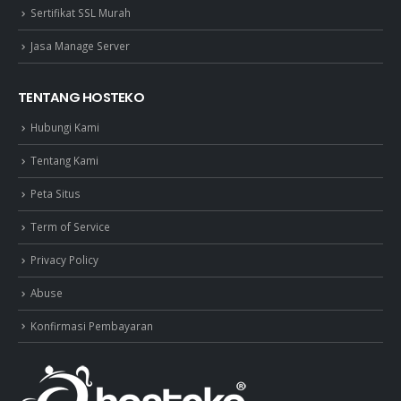
Sertifikat SSL Murah
Jasa Manage Server
TENTANG HOSTEKO
Hubungi Kami
Tentang Kami
Peta Situs
Term of Service
Privacy Policy
Abuse
Konfirmasi Pembayaran