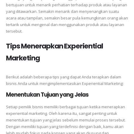
bertujuan untuk menarik perhatian terhadap produk atau layanan
yang ditawarkan. Semakin menarik dan menyenangkan suatu
acara atau tampilan, semakin besar pula kemungkinan orang akan
tertarik untuk mengenal dan menggunakan produk atau layanan
tersebut.
Tips Menerapkan Experiential
Marketing
Berikut adalah beberapa tips yang dapat Anda terapkan dalam
bisnis Anda untuk mengimplementasikan Experiential Marketing:
Menentukan Tujuan yang Jelas
Setiap pemilik bisnis memiliki berbagai tujuan ketika menerapkan
experiential marketing. Oleh karena itu, sangat penting untuk
menentukan tujuan yang jelas sebelum memulai proses tersebut.
Dengan memiliki tujuan yang terdefinisi dengan baik, kamu akan
lebih mudah fokus pada konsep yang akan diusung dan