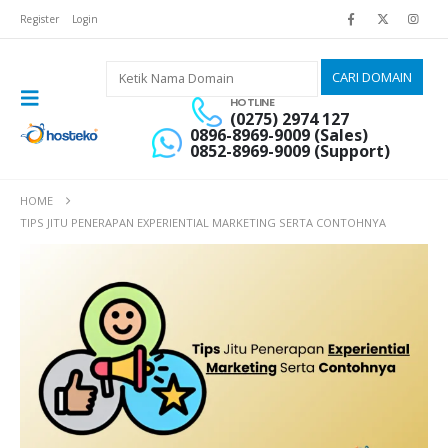
Register
Login
HOTLINE
(0275) 2974 127
0896-8969-9009 (Sales)
0852-8969-9009 (Support)
HOME
TIPS JITU PENERAPAN EXPERIENTIAL MARKETING SERTA CONTOHNYA