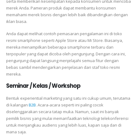
serta memberikan kesempatan kepada konsumen untuk mencoba
merek Anda. Pameran produk dapat membantu konsumen
memahami merek bisnis dengan lebih baik dibandingkan dengan
iklan biasa.
Anda dapat melihat contoh pemasaran pengalaman ini di toko
resmi smartphone seperti Apple Store atau Mi Store. Biasanya,
mereka menampilkan beberapa smartphone terbaru dan
terpopuler yang dapat dicoba oleh pengunjung. Dengan cara ini,
pengunjung dapat langsung menjelajahi semua fitur dengan
bebas sambil mendengarkan penjelasan dari staf toko resmi
mereka.
Seminar / Kelas / Workshop
Bentuk experiential marketing yang satu ini cukup umum, terutama
di kalangan
B2B
. Acara-acara seperti ini paling cocok
diselenggarakan secara tatap muka. Namun, saat ini banyak
pemilik bisnis yang mulai memanfaatkan teknologi telekonferensi
untuk menjangkau audiens yang lebih luas, kapan saja dan di
mana saja.