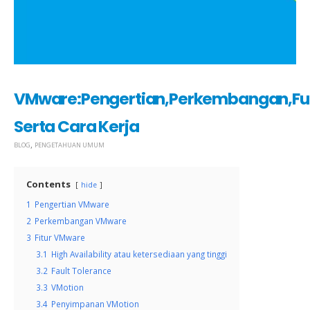
VMware:Pengertian,Perkembangan,Fu
Serta Cara Kerja
,
BLOG
PENGETAHUAN UMUM
Contents
hide
1
Pengertian VMware
2
Perkembangan VMware
3
Fitur VMware
3.1
High Availability atau ketersediaan yang tinggi
3.2
Fault Tolerance
3.3
VMotion
3.4
Penyimpanan VMotion