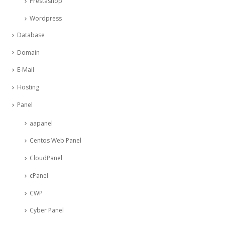
Prestashop
Wordpress
Database
Domain
E-Mail
Hosting
Panel
aapanel
Centos Web Panel
CloudPanel
cPanel
CWP
Cyber Panel