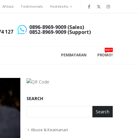
Afiliasi
Testimonials
HostekoKu
0896-8969-9009 (Sales)
74 127
0852-8969-9009 (Support)
HOT
PEMBAYARAN
PROMO!
SEARCH
Search
Abuse & Keamanan