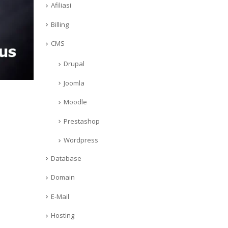
Afiliasi
Billing
CMS
Drupal
Joomla
Moodle
Prestashop
Wordpress
Database
Domain
E-Mail
Hosting