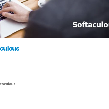
aculous
ftaculous
.