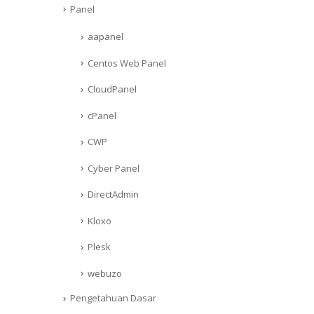
Panel
aapanel
Centos Web Panel
CloudPanel
cPanel
CWP
Cyber Panel
DirectAdmin
Kloxo
Plesk
webuzo
Pengetahuan Dasar