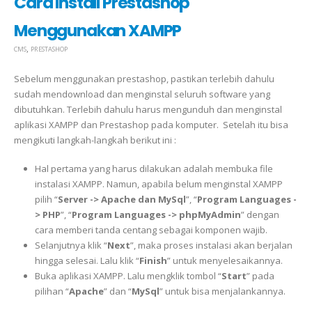
Cara Install Prestashop
Menggunakan XAMPP
,
CMS
PRESTASHOP
Sebelum menggunakan prestashop, pastikan terlebih dahulu
sudah mendownload dan menginstal seluruh software yang
dibutuhkan. Terlebih dahulu harus mengunduh dan menginstal
aplikasi XAMPP dan Prestashop pada komputer. Setelah itu bisa
mengikuti langkah-langkah berikut ini :
Hal pertama yang harus dilakukan adalah membuka file
instalasi XAMPP. Namun, apabila belum menginstal XAMPP
pilih “
Server -> Apache dan MySql
”, “
Program Languages -
> PHP
”, “
Program Languages -> phpMyAdmin
” dengan
cara memberi tanda centang sebagai komponen wajib.
Selanjutnya klik “
Next
”, maka proses instalasi akan berjalan
hingga selesai. Lalu klik “
Finish
” untuk menyelesaikannya.
Buka aplikasi XAMPP. Lalu mengklik tombol “
Start
” pada
pilihan “
Apache
” dan “
MySql
” untuk bisa menjalankannya.