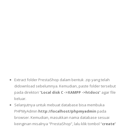
Extract folder PrestaShop dalam bentuk .zip yang telah
didownload sebelumnya. Kemudian, paste folder tersebut
pada direktori “
Local disk C ->XAMPP ->htdocs
” agar file
keluar.
Selanjutnya untuk mebuat database bisa membuka
PHPMyAdmin
http://localhost/phpmyadmin
pada
browser. Kemudian, masukkan nama database sesuai
keinginan misalnya “PrestaShop”, lalu klik tombol “
create
”