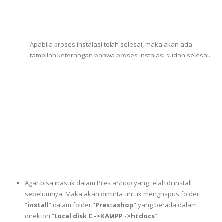
Apabila proses instalasi telah selesai, maka akan ada
tampilan keterangan bahwa proses instalasi sudah selesai.
Agar bisa masuk dalam PrestaShop yang telah di install
sebelumnya. Maka akan diminta untuk menghapus folder
“
install
” dalam folder “
Prestashop
” yang berada dalam
direktori “
Local disk C ->XAMPP ->htdocs
”.