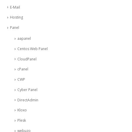
E-Mail
Hosting
Panel
aapanel
Centos Web Panel
CloudPanel
cPanel
CWP
Cyber Panel
DirectAdmin
Kloxo
Plesk
webuzo