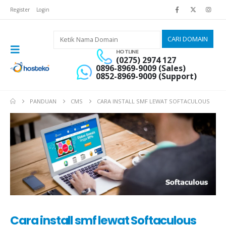
Register
Login
HOTLINE
(0275) 2974 127
0896-8969-9009 (Sales)
0852-8969-9009 (Support)
PANDUAN
CMS
CARA INSTALL SMF LEWAT SOFTACULOUS
Cara install smf lewat Softaculous