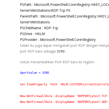
PSPath : Microsoft.PowerShell.Core\Registry::HKEY_L
Server\WinStations\
RDP-Tcp
PS
ParentPath : Microsoft.PowerShell.Core\Registry::HK
Server\WinStations
PSChildName :
RDP-Tcp
PSDrive : HKLM
PSProvider : Microsoft.PowerShell.Core\Registry
Selain itu juga dapat mengubah port RDP dengan menjal
port RDP baru sebagai
3390
.
Untuk menambahkan Port RDP baru ke registri :
$portvalue
 = 
3390
Set-ItemProperty
 -Path
'HKLM:\SYSTEM\CurrentControlS
New-NetFirewallRule
 -DisplayName
'RDPPORTLatest-TCP-
New-NetFirewallRule
 -DisplayName
'RDPPORTLatest-UDP-