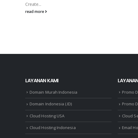
Create...
read more
LAYANAN KAMI
LAYANAN
Domain Murah Indonesia
Promo 
Domain Indonesia (.ID)
Promo D
Cloud Hosting USA
Cloud S
Cloud Hosting Indonesia
Email Ho