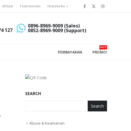
Afiliasi
Testimonials
HostekoKu
0896-8969-9009 (Sales)
74 127
0852-8969-9009 (Support)
HOT
PEMBAYARAN
PROMO!
SEARCH
Search
Abuse & Keamanan