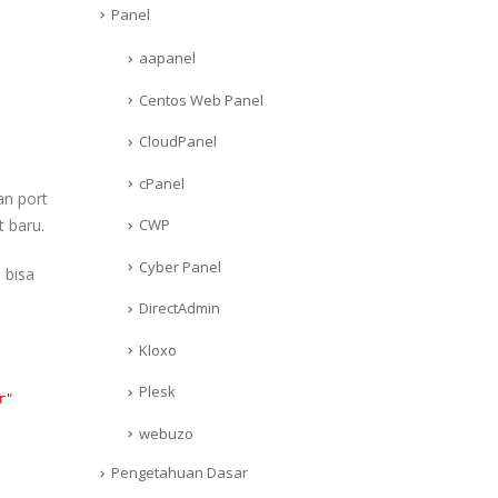
Panel
aapanel
Centos Web Panel
CloudPanel
cPanel
n port
 baru.
CWP
Cyber Panel
 bisa
DirectAdmin
Kloxo
Plesk
r"
webuzo
Pengetahuan Dasar