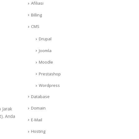
Afiliasi
Billing
CMS
Drupal
Joomla
Moodle
Prestashop
Wordpress
Database
Domain
 Jarak
t). Anda
E-Mail
Hosting