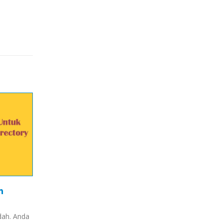
n
dah. Anda
Install & Uninstall ImunifyAV CyberPanel di S