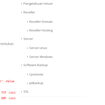
Pengetahuan Umum
Reseller
Reseller Domain
Reseller Hosting
Server
enentukan
Server Linux
Server Windows
Software Backup
Cpremote
r"
 -Value
$portvalue
JetBackup
SSL
 TCP
 -LocalPort
$portvalue
 UDP
 -LocalPort
$portvalue