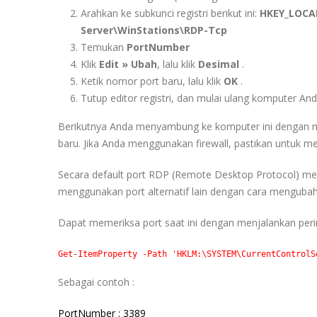
Arahkan ke subkunci registri berikut ini:
HKEY_LOCAL
Server\WinStations\RDP-Tcp
Temukan
PortNumber
Klik
Edit » Ubah
, lalu klik
Desimal
.
Ketik nomor port baru, lalu klik
OK
.
Tutup editor registri, dan mulai ulang komputer And
Berikutnya Anda menyambung ke komputer ini dengan 
baru. Jika Anda menggunakan firewall, pastikan untuk m
Secara default port RDP (Remote Desktop Protocol) me
menggunakan port alternatif lain dengan cara mengubah
Dapat memeriksa port saat ini dengan menjalankan perin
Get-ItemProperty
 -Path
'HKLM:\SYSTEM\CurrentControlS
Sebagai contoh :
PortNumber :
3389