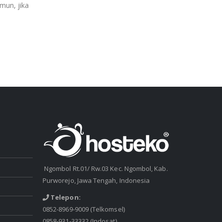
Almalinux lewat SSH
mun, jika
Cara Install ImunifyAV Cyberpanel di Server Almalinux l
untuk instalasi, caranya silahkan ikuti petunjuk berikut: 
login root server anda ...
read more
Ngombol Rt.01/ Rw.03 Kec. Ngombol, Kab.
Purworejo, Jawa Tengah, Indonesia
Telepon:
0852-8969-9009
(Telkomsel)
0858-931-33332
(Indosat)