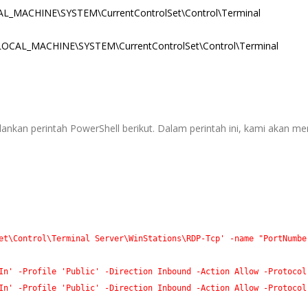
OCAL_MACHINE\SYSTEM\CurrentControlSet\Control\Terminal
EY_LOCAL_MACHINE\SYSTEM\CurrentControlSet\Control\Terminal
ankan perintah PowerShell berikut. Dalam perintah ini, kami akan m
et\Control\Terminal Server\WinStations\RDP-Tcp'
 -name
"PortNumbe
In'
 -Profile
'Public'
 -Direction
 Inbound
 -Action
 Allow
 -Protocol
In'
 -Profile
'Public'
 -Direction
 Inbound
 -Action
 Allow
 -Protocol