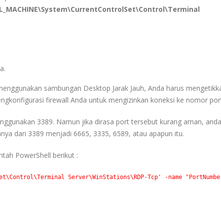
_MACHINE\System\CurrentControlSet\Control\Terminal
a.
menggunakan sambungan Desktop Jarak Jauh, Anda harus mengetikka
engkonfigurasi firewall Anda untuk mengizinkan koneksi ke nomor port
nggunakan 3389. Namun jika dirasa port tersebut kurang aman, anda
nya dari 3389 menjadi 6665, 3335, 6589, atau apapun itu.
tah PowerShell berikut :
et\Control\Terminal Server\WinStations\RDP-Tcp'
 -name
"PortNumbe