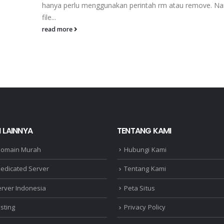
hanya perlu menggunakan perintah rm atau remove. Na
file...
read more
 LAINNYA
TENTANG KAMI
Domain Murah
Hubungi Kami
edicated Server
Tentang Kami
erver Indonesia
Peta Situs
sting
Privacy Policy