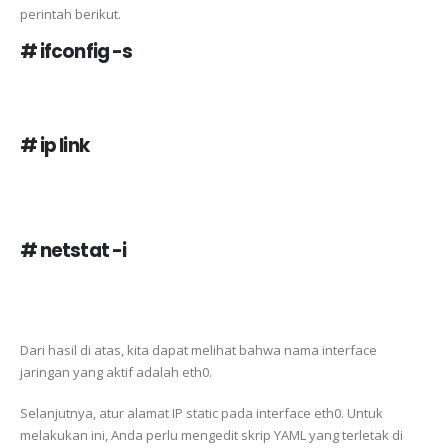
perintah berikut.
# ifconfig -s
# ip link
# netstat -i
Dari hasil di atas, kita dapat melihat bahwa nama interface
jaringan yang aktif adalah eth0.
Selanjutnya, atur alamat IP static pada interface eth0. Untuk
melakukan ini, Anda perlu mengedit skrip YAML yang terletak di