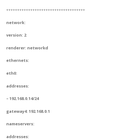
++++++++++++++++++++++++++++++++++++
network:
version: 2
renderer: networkd
ethernets:
eth0:
addresses:
– 192.168.0.14/24
gateway4: 192.168.0.1
nameservers:
addresses: