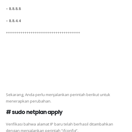
– 8.8.8.8
– 8.8.4.4
++++++++++++++++++++++++++++++++++++
Sekarang, Anda perlu menjalankan perintah berikut untuk
menerapkan perubahan.
# sudo netplan apply
Verifikasi bahwa alamat IP baru telah berhasil ditambahkan
dengan menjalankan perintah “ifconfig”.