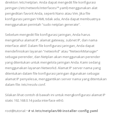
direktori /etc/netplan. Anda dapat mengedit file konfigurasi
jaringan (/etc/network/interfaces/*.yaml) menggunakan alat
pengeditan favorit Anda, seperti Nano atau Vim. Jika file
konfigurasi jaringan YAML tidak ada, Anda dapat membuatnya
menggunakan perintah “sudo netplan generate”.
Sebelum mengedit file konfigurasi jaringan, Anda harus
mengetahui alamat IP, alamat gateway, subnet IP, dan nama
interface aktif. Dalam file konfigurasi jaringan, Anda dapat
mendefinisikan layanan “networkd” atau “NetworkManager”
sebagai perender, dan Netplan akan menggunakan perender
yang ditentukan untuk mengelola jaringan Anda. Kami sedang
menggunakan layanan Networkd. Alamat IP server nama yang
ditentukan dalam file konfigurasi jaringan digunakan sebagai
alamat IP penyelesai, menggantikan server nama yang ditentukan
dalam file /etc/resolv.conf.
Silakan lihat contoh di bawah ini untuk mengkonfigurasi alamat IP
static 192.168.0.14 pada interface eth0.
root@tutorial:~
# vi /etc/netplan/00-installer-config.yaml