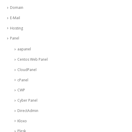
Domain
E-Mail
Hosting
Panel
aapanel
Centos Web Panel
CloudPanel
cPanel
CWP
Cyber Panel
DirectAdmin
Kloxo
Plesk