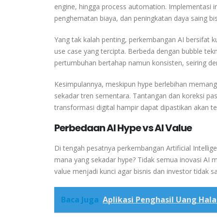
engine, hingga process automation. Implementasi i
penghematan biaya, dan peningkatan daya saing bis
Yang tak kalah penting, perkembangan AI bersifat 
use case yang tercipta. Berbeda dengan bubble tekno
pertumbuhan bertahap namun konsisten, seiring de
Kesimpulannya, meskipun hype berlebihan memang a
sekadar tren sementara. Tantangan dan koreksi pasa
transformasi digital hampir dapat dipastikan akan 
Perbedaan AI Hype vs AI Value
Di tengah pesatnya perkembangan Artificial Intelli
mana yang sekadar hype? Tidak semua inovasi AI 
value menjadi kunci agar bisnis dan investor tidak s
Baca Juga
Aplikasi Penghasil Uang Hal