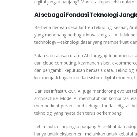
digital jangka panjang? Mari kita kupas lebih dalam
AI sebagai Fondasi Teknologi Jang
Berbeda dengan sekadar tren teknologi sesaat, Artifi
yang menopang berbagai inovasi digital. AI tidak be
technology—teknologi dasar yang memperkuat dan 
Salah satu alasan utama AI dianggap fundamental a
dari cloud computing, keamanan siber, e-commerce, 
dan pengambil keputusan berbasis data. Teknologi s
kini menjadi bagian inti dari sistem digital modern, 
Dari sisi infrastruktur, AI juga mendorong evolusi 
architecture. Model AI membutuhkan komputasi elas
memperkuat peran cloud sebagai fondasi digital. Art
teknologi yang nyata dan terus berkembang.
Lebih jauh, nilai jangka panjang AI terlihat dari ado
hanya untuk eksperimen, melainkan untuk kebutuhan s