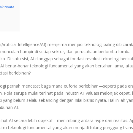
ak Nyata
rtificial Intelligence/AI) menjelma menjadi teknologi paling dibicarak
 bermunculan hampir di setiap sektor, dan perusahaan berlomba-lomba
 Di satu sisi, AI dianggap sebagai fondasi revolusi teknologi beriku
ah AI benar-benar teknologi fundamental yang akan bertahan lama, ata
tasi berlebihan?
ologi pernah mencatat bagaimana euforia berlebihan—seperti pada er
ola serupa mulai terlihat pada industri AI: valuasi melonjak cepat, 
yang belum selalu sebanding dengan nilai bisnis nyata. Hal inilah ya
mbuhan AI.
lihat AI secara lebih objektif—menimbang antara hype dan realitas. 
justru teknologi fundamental yang akan menjadi tulang punggung tran