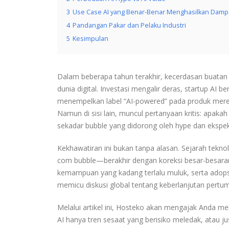
3
Use Case AI yang Benar-Benar Menghasilkan Damp
4
Pandangan Pakar dan Pelaku Industri
5
Kesimpulan
Dalam beberapa tahun terakhir, kecerdasan buatan (A
dunia digital. Investasi mengalir deras, startup AI
menempelkan label “AI-powered” pada produk mereka.
Namun di sisi lain, muncul pertanyaan kritis: apak
sekadar bubble yang didorong oleh hype dan ekspek
Kekhawatiran ini bukan tanpa alasan. Sejarah tekn
com bubble—berakhir dengan koreksi besar-besaran. P
kemampuan yang kadang terlalu muluk, serta adopsi 
memicu diskusi global tentang keberlanjutan pertu
Melalui artikel ini, Hosteko akan mengajak Anda me
AI hanya tren sesaat yang berisiko meledak, atau 