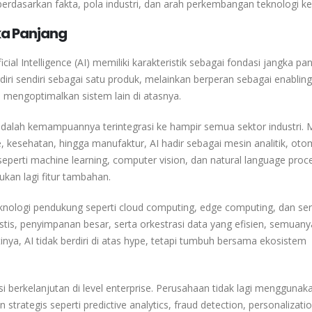
 berdasarkan fakta, pola industri, dan arah perkembangan teknologi k
ka Panjang
cial Intelligence (AI) memiliki karakteristik sebagai fondasi jangka pa
rdiri sendiri sebagai satu produk, melainkan berperan sebagai enabling
mengoptimalkan sistem lain di atasnya.
dalah kemampuannya terintegrasi ke hampir semua sektor industri. M
kesehatan, hingga manufaktur, AI hadir sebagai mesin analitik, oto
eperti machine learning, computer vision, dan natural language proc
bukan lagi fitur tambahan.
teknologi pendukung seperti cloud computing, edge computing, dan ser
tis, penyimpanan besar, serta orkestrasi data yang efisien, semuany
inya, AI tidak berdiri di atas hype, tetapi tumbuh bersama ekosistem
psi berkelanjutan di level enterprise. Perusahaan tidak lagi menggunak
trategis seperti predictive analytics, fraud detection, personalizati