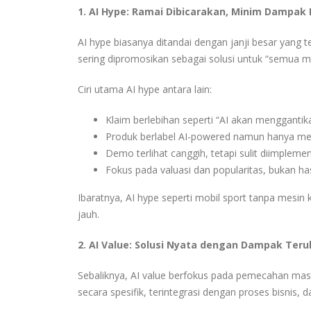
1. AI Hype: Ramai Dibicarakan, Minim Dampak
AI hype biasanya ditandai dengan janji besar yang 
sering dipromosikan sebagai solusi untuk “semua ma
Ciri utama AI hype antara lain:
Klaim berlebihan seperti “AI akan mengganti
Produk berlabel AI-powered namun hanya m
Demo terlihat canggih, tetapi sulit diimpleme
Fokus pada valuasi dan popularitas, bukan hasi
Ibaratnya, AI hype seperti mobil sport tanpa mesin k
jauh.
2. AI Value: Solusi Nyata dengan Dampak Teru
Sebaliknya, AI value berfokus pada pemecahan masa
secara spesifik, terintegrasi dengan proses bisnis,