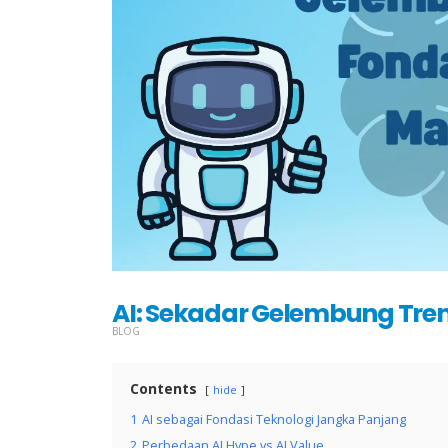
AI: Sekadar Gelembung Tre
BLOG
Contents
hide
1
AI sebagai Fondasi Teknologi Jangka Panjang
2
Perbedaan AI Hype vs AI Value