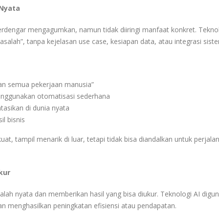
 Nyata
terdengar mengagumkan, namun tidak diiringi manfaat konkret. Teknol
salah”, tanpa kejelasan use case, kesiapan data, atau integrasi sist
kan semua pekerjaan manusia”
enggunakan otomatisasi sederhana
ntasikan di dunia nyata
l bisnis
uat, tampil menarik di luar, tetapi tidak bisa diandalkan untuk perjala
kur
lah nyata dan memberikan hasil yang bisa diukur. Teknologi AI digu
 dan menghasilkan peningkatan efisiensi atau pendapatan.