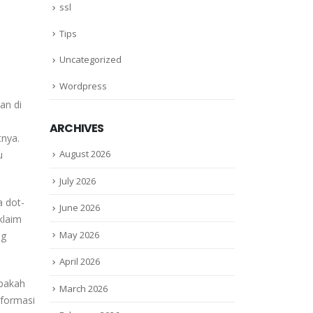
ssl
Tips
Uncategorized
Wordpress
an di
ARCHIVES
tnya.
August 2026
u
July 2026
a dot-
June 2026
klaim
May 2026
ng
April 2026
Apakah
March 2026
sformasi