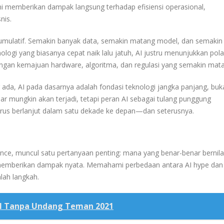
ni memberikan dampak langsung terhadap efisiensi operasional,
nis.
kumulatif. Semakin banyak data, semakin matang model, dan semakin 
logi yang biasanya cepat naik lalu jatuh, AI justru menunjukkan pola
ngan kemajuan hardware, algoritma, dan regulasi yang semakin mat
da, AI pada dasarnya adalah fondasi teknologi jangka panjang, buk
r mungkin akan terjadi, tetapi peran AI sebagai tulang punggung
terus berlanjut dalam satu dekade ke depan—dan seterusnya.
gence, muncul satu pertanyaan penting: mana yang benar-benar bernila
memberikan dampak nyata. Memahami perbedaan antara AI hype dan
alah langkah.
al Tanpa Undang Teman 2021