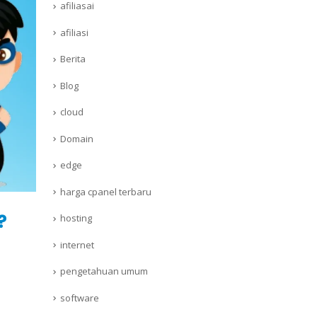
afiliasai
afiliasi
Berita
Blog
cloud
Domain
edge
harga cpanel terbaru
?
hosting
internet
pengetahuan umum
software