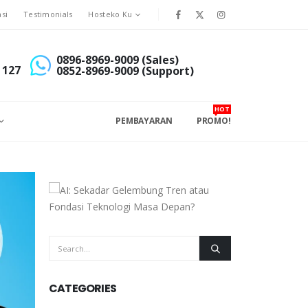
asi
Testimonials
Hosteko Ku
0896-8969-9009 (Sales)
 127
0852-8969-9009 (Support)
HOT
PEMBAYARAN
PROMO!
CATEGORIES