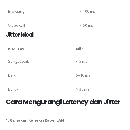
Browsing
< 100 ms
Video call
< 50 ms
Jitter Ideal
Kualitas
Nilai
Sangat baik
< 5 ms
Baik
5–10 ms
Buruk
> 30 ms
Cara Mengurangi Latency dan Jitter
1. Gunakan Koneksi Kabel LAN