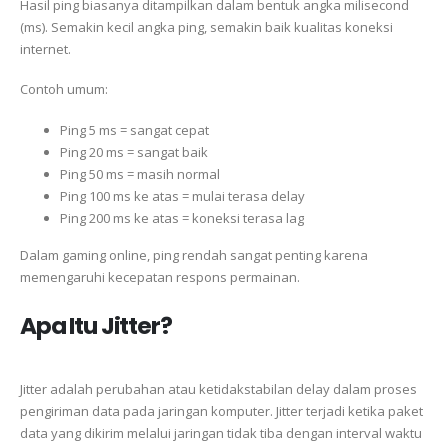
Hasil ping biasanya ditampilkan dalam bentuk angka milisecond
(ms). Semakin kecil angka ping, semakin baik kualitas koneksi
internet.
Contoh umum:
Ping 5 ms = sangat cepat
Ping 20 ms = sangat baik
Ping 50 ms = masih normal
Ping 100 ms ke atas = mulai terasa delay
Ping 200 ms ke atas = koneksi terasa lag
Dalam gaming online, ping rendah sangat penting karena
memengaruhi kecepatan respons permainan.
Apa Itu Jitter?
Jitter adalah perubahan atau ketidakstabilan delay dalam proses
pengiriman data pada jaringan komputer. Jitter terjadi ketika paket
data yang dikirim melalui jaringan tidak tiba dengan interval waktu