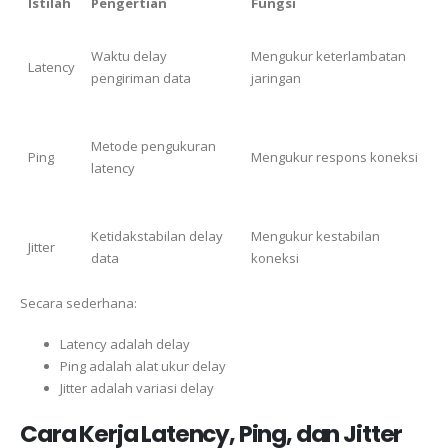
Istilah
Pengertian
Fungsi
Waktu delay
Mengukur keterlambatan
Latency
pengiriman data
jaringan
Metode pengukuran
Ping
Mengukur respons koneksi
latency
Ketidakstabilan delay
Mengukur kestabilan
Jitter
data
koneksi
Secara sederhana:
Latency adalah delay
Ping adalah alat ukur delay
Jitter adalah variasi delay
Cara Kerja Latency, Ping, dan Jitter