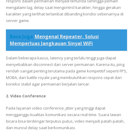
respons dalam permainan menjadi tertunda sehingga pemain
mengalami lag, delay saat mengontrol karakter, hingga gerakan
karakter yang terlihat terlambat dibanding kondisi sebenarnya di
server game.
Baca Juga
Mengenal Repeater, Solusi
Memperluas Jangkauan Sinyal WiFi
Dalam beberapa kasus, latency yang terlalu tinggi juga dapat
menyebabkan disconnect dari server permainan. Karena itu, ping
rendah sangat penting terutama pada game kompetitif seperti FPS,
MOBA, dan battle royale yang membutuhkan respons cepat dan
koneksi stabil agar permainan berjalan lancar.
2. Video Conference
Pada layanan video conference, jitter yang tinggi dapat
mengganggu kualitas komunikasi secara real-time. Suara lawan
bicara bisa terdengar terputus-putus, video menjadi patah-patah,
dan muncul delay saat berkomunikasi.