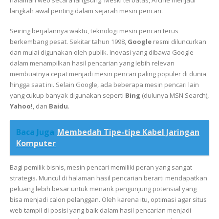
halaman web secara langsung. Meski terbatas, Archie menjadi
langkah awal penting dalam sejarah mesin pencari.
Seiring berjalannya waktu, teknologi mesin pencari terus
berkembang pesat. Sekitar tahun 1998,
Google
resmi diluncurkan
dan mulai digunakan oleh publik. Inovasi yang dibawa Google
dalam menampilkan hasil pencarian yang lebih relevan
membuatnya cepat menjadi mesin pencari paling populer di dunia
hingga saat ini. Selain Google, ada beberapa mesin pencari lain
yang cukup banyak digunakan seperti
Bing
(dulunya MSN Search),
Yahoo!
, dan
Baidu
.
Baca Juga
Membedah Tipe-tipe Kabel Jaringan
Komputer
Bagi pemilik bisnis, mesin pencari memiliki peran yang sangat
strategis. Muncul di halaman hasil pencarian berarti mendapatkan
peluang lebih besar untuk menarik pengunjung potensial yang
bisa menjadi calon pelanggan. Oleh karena itu, optimasi agar situs
web tampil di posisi yang baik dalam hasil pencarian menjadi