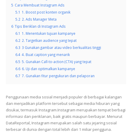
5
Cara Membuat Instagram Ads
5.1
1. Boost post konten organik
5.2
2. Ads Manager Meta
6
Tips Beriklan di Instagram Ads
6.1
1. Menentukan tujuan kampanye
6.2
2. Targetkan audience yang tepat
6.3
3 Gunakan gambar atau video berkualitas tinggi
6.4
4. Buat caption yang menarik
6.5
5. Gunakan Call-to-action (CTA) yang tepat
6.6
6. Uji dan optimalkan kampanye
6.7
7. Gunakan fitur pengukuran dan pelaporan
Penggunaan media sosial menjadi populer di berbagai kalangan
dan menjadikan platform tersebut sebagai media hiburan yang
disukai, termasuk Instagram.Instagram merupakan tempat berbagi
informasi dan periklanan, baik gratis maupun berbayar. Menurut
DataReportal, Instagram merupakan salah satu jejaring sosial
terbesar di dunia dengan total lebih dari 1 miliar pengguna.