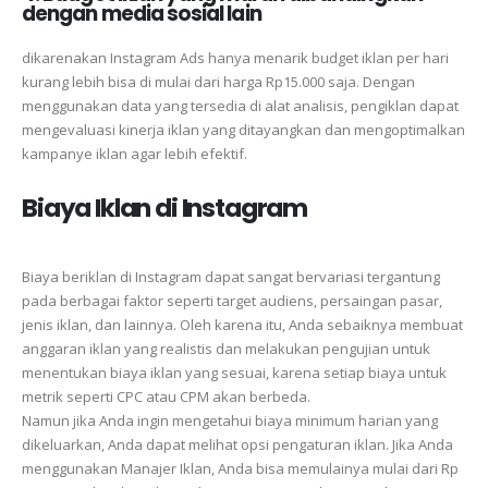
dengan media sosial lain
dikarenakan Instagram Ads hanya menarik budget iklan per hari
kurang lebih bisa di mulai dari harga Rp15.000 saja. Dengan
menggunakan data yang tersedia di alat analisis, pengiklan dapat
mengevaluasi kinerja iklan yang ditayangkan dan mengoptimalkan
kampanye iklan agar lebih efektif.
Biaya Iklan di Instagram
Biaya
beriklan
di
Instagram
dapat
sangat
bervariasi
tergantung
pada
berbagai
faktor
seperti
target
audiens,
persaingan
pasar,
jenis
iklan,
dan
lainnya.
Oleh
karena
itu,
Anda
sebaiknya
membuat
anggaran
iklan
yang
realistis
dan
melakukan
pengujian
untuk
menentukan
biaya
iklan
yang
sesuai,
karena
setiap
biaya
untuk
metrik
seperti
CPC
atau
CPM
akan
berbeda.
Namun jika Anda ingin mengetahui biaya minimum harian yang
dikeluarkan, Anda dapat melihat opsi pengaturan iklan. Jika Anda
menggunakan Manajer Iklan, Anda bisa memulainya mulai dari Rp