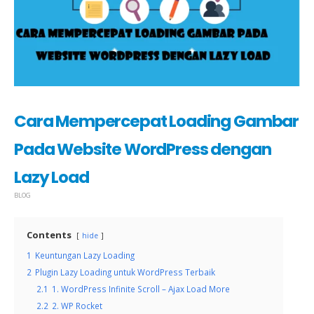
Cara Mempercepat Loading Gambar
Pada Website WordPress dengan
Lazy Load
BLOG
Contents
hide
1
Keuntungan Lazy Loading
2
Plugin Lazy Loading untuk WordPress Terbaik
2.1
1. WordPress Infinite Scroll – Ajax Load More
2.2
2. WP Rocket